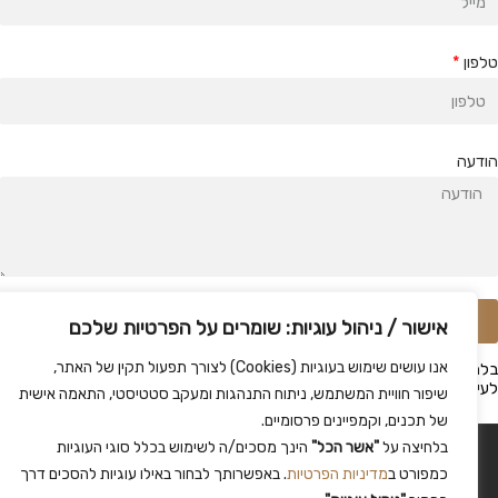
לפון
ודעה
שלח
אישור / ניהול עוגיות: שומרים על הפרטיות שלכם
אנו עושים שימוש בעוגיות (Cookies) לצורך תפעול תקין של האתר,
לחיצה על 'שלח' אני מאשר/ת כי קראתי את
מדיניות הפרטיות
ואני מסכימ/ה
עיבוד המידע שנמסר על-ידי בהתאם למדיניות, לצורך טיפול בפנייתי.
שיפור חוויית המשתמש, ניתוח התנהגות ומעקב סטטיסטי, התאמה אישית
של תכנים, וקמפיינים פרסומיים.
בלחיצה על
"אשר הכל"
הינך מסכים/ה לשימוש בכלל סוגי העוגיות
© כל הזכויות שמורות ל
סוסנר אדריכלות
, 2026 |
הצהרת נגישות
|
מפת אתר
|
מדיניות הפרטיות
כמפורט ב
מדיניות הפרטיות
. באפשרותך לבחור באילו עוגיות להסכים דרך
בניית אתרים -