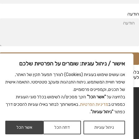
ודעה
שלח
אישור / ניהול עוגיות: שומרים על הפרטיות שלכם
לחיצה על 'שלח' אני מאשר/ת כי קראתי את
מדיניות הפרטיות
ואני מסכימ/ה
אנו עושים שימוש בעוגיות (Cookies) לצורך תפעול תקין של האתר,
עיבוד המידע שנמסר על-ידי בהתאם למדיניות, לצורך טיפול בפנייתי.
שיפור חוויית המשתמש, ניתוח התנהגות ומעקב סטטיסטי, התאמה אישית
של תכנים, וקמפיינים פרסומיים.
© כל הזכויות שמורות ל
סוסנר אדריכלות
, 2026 |
הצהרת נגישות
|
מפת אתר
|
בלחיצה על
"אשר הכל"
הינך מסכים/ה לשימוש בכלל סוגי העוגיות
מדיניות הפרטיות
כמפורט ב
מדיניות הפרטיות
. באפשרותך לבחור באילו עוגיות להסכים דרך
בניית אתרים -
כפתור
"ניהול עוגיות"
.
ניהול עוגיות
דחה הכל
אשר הכל